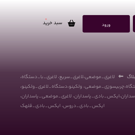
0
سبد خرید
ورود
لاگ
لاغری_موضعی،لاغری_سریع، لاغری_با_دستگاه،
اه،چربیسوزی_موضعی، ولکینو،دستگاه_لاغری_ولکینو،
سداران،ایکس_بادی_پاسداران، لاغری_موضعی_پاسداران،
ایکس_بادی_دروس، ایکس_بادی_قلهک