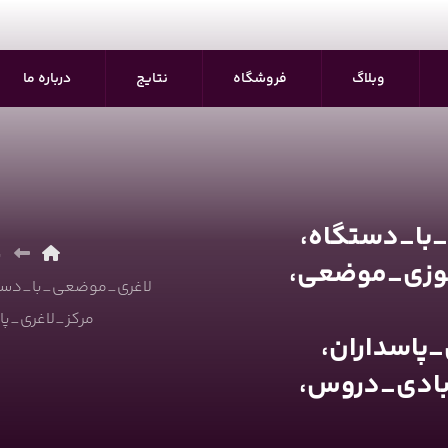
وبلاگ
فروشگاه
نتایج
درباره ما
_با_دستگاه،
ب
وزی_موضعی،
لاغری_موضعی_با_دستگ
مرکز_لاغری_پا
پاسداران،
بادی_دروس،